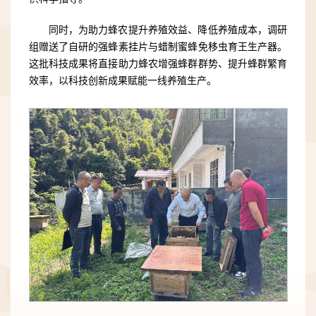
同时，为助力蜂农提升养殖效益、降低养殖成本，调研
组赠送了自研的强蜂素挂片与蜡制蜜蜂免移虫育王生产器。
这批科技成果将直接助力蜂农增强蜂群群势、提升蜂群繁育
效率，以科技创新成果赋能一线养殖生产。