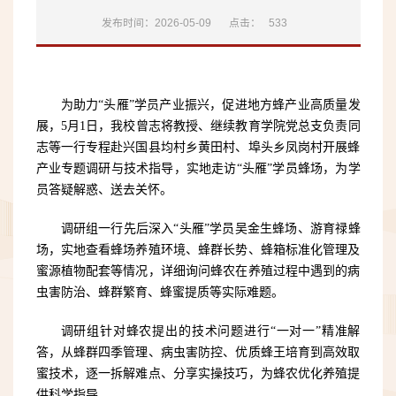
发布时间：2026-05-09
点击：
533
为助力“头雁”学员产业振兴，促进地方蜂产业高质量发
展，5月1日，我校曾志将教授、继续教育学院党总支负责同
志等一行专程赴兴国县均村乡黄田村、埠头乡凤岗村开展蜂
产业专题调研与技术指导，实地走访“头雁”学员蜂场，为学
员答疑解惑、送去关怀。
调研组一行先后深入“头雁”学员吴金生蜂场、游育禄蜂
场，实地查看蜂场养殖环境、蜂群长势、蜂箱标准化管理及
蜜源植物配套等情况，详细询问蜂农在养殖过程中遇到的病
虫害防治、蜂群繁育、蜂蜜提质等实际难题。
调研组针对蜂农提出的技术问题进行“一对一”精准解
答，从蜂群四季管理、病虫害防控、优质蜂王培育到高效取
蜜技术，逐一拆解难点、分享实操技巧，为蜂农优化养殖提
供科学指导。