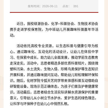
发布时间：2026-06-11
点击：
391
近日，我校绿源协会、化学+科普协会、生物技术协会
携手走进学校保育院，为中班幼儿开展趣味科普嘉年华活
动。
活动依托高校专业资源，以生态科普与健康引导为核
心，通过趣味化、互动化的活动设计，让幼儿在体验中学
习、在探索中成长，助力幼儿全面发展，推动学前生态教育
走深走实。
活动中，志愿者精选多部优质科普短片，围绕微
塑料污染、水土流失、生物入侵、珍稀鸟类保护等生态知识
开展科普，并通过趣味提问互动，帮助幼儿轻松理解环保知
识。随后，化材学院令狐天艺同学带来体感科普互动借助自
研智能设备，现场示范正确体态，为孩子们普及护脊健康常
识。
活动最后，志愿者结合生活实际讲解水资源保护的重要
意义，引导幼儿从小树立节水护水、爱护生态的绿色理念，
让科学与环保种子在幼儿心中悄然扎根。