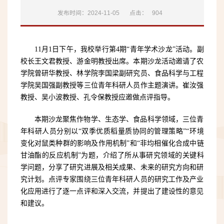
发布时间：2024-11-05
点击：
904
11月1日下午，我校
举行
第4期“青年学术沙龙”活动。副
校长王文君教授、游金明教授出席。本期沙龙活动邀请了农
学院曾研华教授、林学院李国梁副研究员、食品科学与工程
学院吴国强副教授等三位青年科研人员作主题演讲。崔汝强
教授、吴小波教授、孔令保教授应邀做点评指导。
本期沙龙聚焦作物学、生态学、食品科学领域，三位青
年科研人员分别以“双季优质稻量质协同的管理策略”“环境
变化对鼠类种群的影响及作用机制”和“非均相催化合成中链
甘油酯的反应机制”为题，介绍了所从事研究领域的关键科
学问题，分享了研究进展及相关成果、未来的研究方向和研
究计划。点评专家围绕三位青年科研人员的研究工作及产业
化应用进行了逐一点评和深入交流，并提出了建设性的意见
和建议。