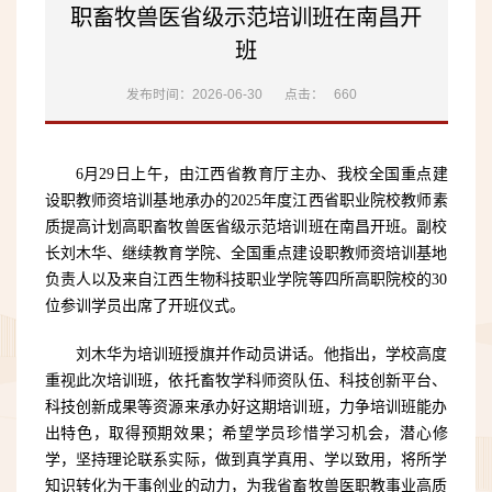
职畜牧兽医省级示范培训班在南昌开
班
发布时间：2026-06-30
点击：
660
6月29日上午，由江西省教育厅主办、我校全国重点建
设职教师资培训基地承办的2025年度江西省职业院校教师素
质提高计划高职畜牧兽医省级示范培训班在南昌开班。副校
长刘木华、继续教育学院、全国重点建设职教师资培训基地
负责人以及来自江西生物科技职业学院等四所高职院校的30
位参训学员出席了开班仪式。
刘木华为培训班授旗并作动员讲话。他指出，学校高度
重视此次培训班，依托畜牧学科师资队伍、科技创新平台、
科技创新成果等资源来承办好这期培训班，力争培训班能办
出特色，取得预期效果；希望学员珍惜学习机会，潜心修
学，坚持理论联系实际，做到真学真用、学以致用，将所学
知识转化为干事创业的动力，为我省畜牧兽医职教事业高质