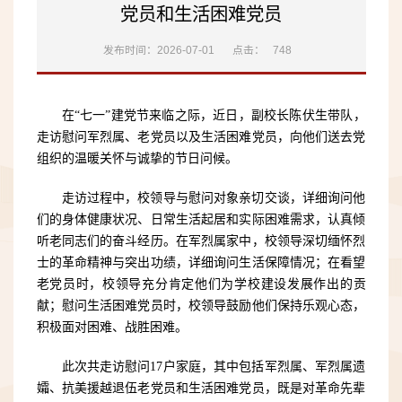
党员和生活困难党员
发布时间：2026-07-01
点击：
748
在“七一”建党节来临之际，近日，副校长陈伏生带队，
走访慰问军烈属、老党员以及生活困难党员，向他们送去党
组织的温暖关怀与诚挚的节日问候。
走访过程中，校领导与慰问对象亲切交谈，详细询问他
们的身体健康状况、日常生活起居和实际困难需求，认真倾
听老同志们的奋斗经历。在军烈属家中，校领导深切缅怀烈
士的革命精神与突出功绩，详细询问生活保障情况；在看望
老党员时，校领导充分肯定他们为学校建设发展作出的贡
献；慰问生活困难党员时，校领导鼓励他们保持乐观心态，
积极面对困难、战胜困难。
此次共走访慰问17户家庭，其中包括军烈属、军烈属遗
孀、抗美援越退伍老党员和生活困难党员，既是对革命先辈