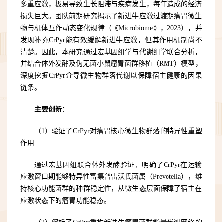
多重应激，极易导致生长阻滞与疾病发生，每年造成的经济
损失巨大。团队前期研究揭示了新进牛应激过渡期瘤胃微生
物与机体互作动态变化规律（《Microbiome》，2023），并
发现补充CrPyr能有效缓解新进牛应激，但其作用机制尚不
清楚。因此，本研究通过宏基因组学与代谢组学联合分析，
并结合体外发酵及伪无菌小鼠瘤胃菌群移植（RMT）模型，
深度挖掘CrPyr介导微生物群落代谢以保障宿主健康的因果
链条。
主要创新：
（1）验证了CrPyr对瘤胃核心微生物群落的特异性重塑
作用
通过宏基因组联合体外发酵验证，明确了CrPyr在运输
应激窗口期能够特异性富集普雷沃氏菌属（Prevotella），维
持核心功能菌群的种群稳定性，从微生态层面保障了宿主在
应激状态下的瘤胃功能稳态。