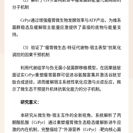
（2）解析了CrPyr重构新进牛瘤胃菌群能量代谢网络的
分子机制
CrPyr通过增强瘤胃微生物发酵效率与ATP产出，为维系
菌群稳态及缓解宿主能量应激提供了直接的底物与能量支
持。
（3）验证了“瘤胃微生态-特征代谢物-宿主表型”抗氧化
调控的因果干预机制
利用代谢组学与伪无菌小鼠菌群移植模型，在因果链层
面证实CrPyr重塑瘤胃菌群可促进谷氨酸富集并激活谷胱甘
肽合成途径，进而缓解宿主系统性氧化应激与炎症反应，揭
示了微生态干预提升机体抗氧化能力的分子机制。
研究意义：
本研究从微生物-宿主互作的全新视角，系统解析了丙
酮酸肌酸（CrPyr）通过重塑瘤胃微生态稳态缓解新进牛应
激的内在机制，完整描绘了“外源营养（CrPyr）-靶向核心菌