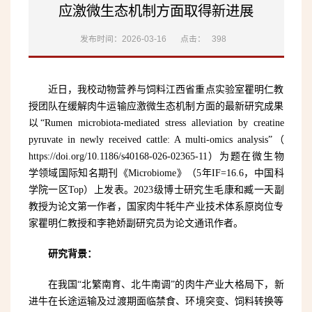
应激微生态机制方面取得新进展
发布时间：2026-03-16
点击：
398
近日，我校动物营养与饲料江西省重点实验室瞿明仁教
授团队在缓解肉牛运输应激微生态机制方面的最新研究成果
以“Rumen microbiota-mediated stress alleviation by creatine
pyruvate in newly received cattle: A multi-omics analysis”（
https://doi.org/10.1186/s40168-026-02365-11）为题在微生物
学领域国际知名期刊《Microbiome》（5年IF=16.6，
中国科
学院
一区Top）上发表。2023级博士研究生毛康和臧一天副
教授为论文第一作者，国家肉牛牦牛产业技术体系原岗位专
家瞿明仁教授和李艳娇副研究员为论文通讯作者。
研究背景：
在我国“北繁南育、北牛南调”的肉牛产业大格局下，新
进牛在长途运输及过渡期面临禁食、环境突变、饲料转换等