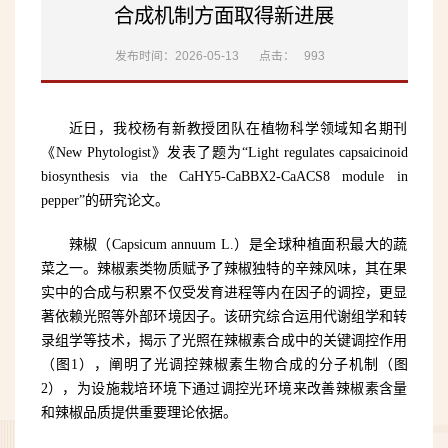
合成机制方面取得新进展
发布时间：2026-05-13
点击：
993
近日，我校杨有新教授团队在植物科学领域知名期刊
《New Phytologist》发表了题为“Light regulates capsaicinoid
biosynthesis via the CaHY5-CaBBX2-CaACS8 module in
pepper”的研究论文。
辣椒（Capsicum annuum L.）是全球种植面积最大的蔬
菜之一。辣椒素类物质赋予了辣椒独特的辛辣风味，其在果
实中的合成与积累不仅受发育进程等内在因子的调控，更显
著依赖光照等外部环境因子。该研究综合运用代谢组学和转
录组学等技术，揭示了光照在辣椒素合成中的关键调控作用
（图1），阐明了光调控辣椒素生物合成的分子机制（图
2），为设施栽培环境下通过调控光环境来改善辣椒素含量
和辣椒品质提供重要理论依据。