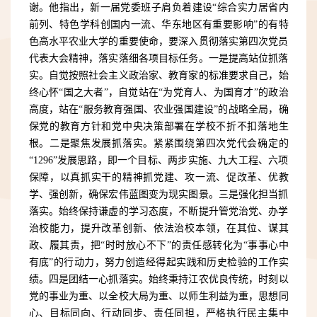
谢。他指出，新一届党委班子肩负着建设
“综合实力居省内
前列、特色学科创国内一流、华东地区有重要影响”的有特
色高水平农业大学的重要使命，要深入贯彻落实第四次党员
代表大会精神，落实落细各项目标任务。一是提高站位抓落
实。自觉按照社会主义政治家、教育家的标准要求自己，
始
终心怀
“国之大者”，
自觉站在
“为党育人、为国育才”的政治
高度，站在“服务教育强国、农业强国建设”的战略全局，确
保党的教育方针和党中央决策部署在学校不折不扣落地生
根。二是聚焦发展抓落实。
紧紧围绕第四次
党代会确定的
“1296”发展思路，即一个目标、两步实施、九大工程、六项
保障，以真抓实干的精神抓党建、攻一流、促改革、优教
学、强创新，确保宏伟蓝图变为现实图景。三是强化担当抓
落实。始终保持谦虚的学习态度，不断提升管党治党、办学
治校能力，提升改革创新、依法治校本领，在其位、谋其
政、履其责，把“时时放心不下”的责任感转化为“事事心中
有底”的行动力
，
努力创造经得起实践和历史检验的工作实
绩
。四是团结一心抓落实。始终秉持江农优良传统，时刻以
党的事业为重、以全校大局为重、以师生利益为重，
思想同
心、目标同向、行动同步、责任同担，
严格执行民主集中