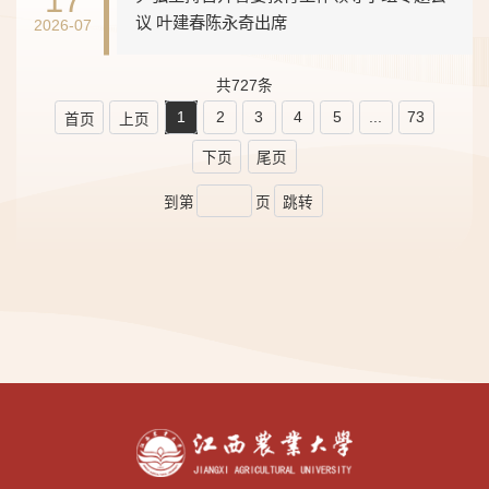
议 叶建春陈永奇出席
2026-07
共727条
1
2
3
4
5
...
73
首页
上页
下页
尾页
到第
页
跳转