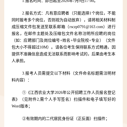
1.报名时间：即日起至2026年7月9日17:00。
2.报名方式：凡有意应聘者（只能选择1个岗位，不能
同时报考多个岗位，否则视为自动放弃），请将相关材料制
成压缩文件包发送至联系邮箱（rsczp0791@163.com）进行
报名，在邮件主题处及压缩包文件名称注明所应聘的岗位
（如：应聘部门及岗位编号+姓名+毕业院校+专业）（文件
包大小不得超过10M）。请各位考生保持联系方式畅通，因
提供不准确信息造成无法联系而影响考试的，后果由考生本
人承担。
3.报考人员需提交以下材料（
文件命名
标题需注明材
料内容）：
①《江西农业大学2026年公开招聘工作人员报名登记
表》（见附件2,需个人手写签名）扫描件和电子填写好的
Word版本；
②有效期内的二代居民身份证（正反面）扫描件；