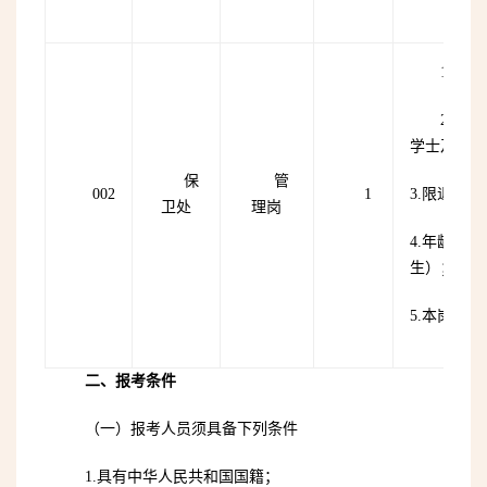
1.专
2.学
学士及以上
保
管
002
1
3.限退役
卫处
理岗
4.年龄要求
生）；
5.本岗位
二、报考条件
（一）报考人员须具备下列条件
1.具有中华人民共和国国籍；