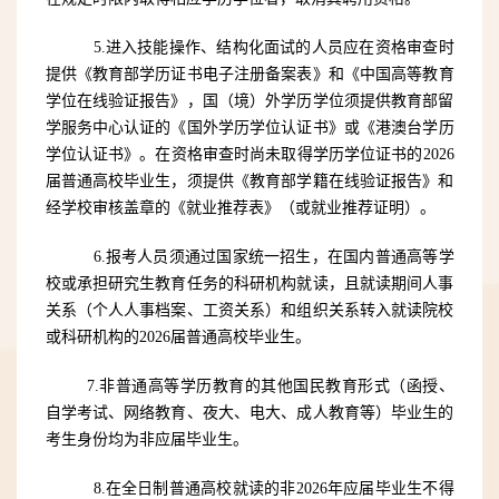
5.
进入技能操作、结构化面试的人员应在资格审查时
提供
《教育部学历证书电子注册备案表》和《中国高等教育
学位在线验证报告》，国（境）外学历学位须提供教育部留
学服务中心认证的《国外学历学位认证书》或《港澳
台
学历
学位认证书》。在资格审查
时
尚未取得学历学位证
书
的
202
6
届普通高校毕业生，须提供《教育部学籍在线验证报告》和
经学校审核盖章的《就业推荐表》（或就业推荐证明）。
6.
报考人员须通过
国家
统一
招生
，在国内普通高等学
校或承担研究生教育任务的科研机构就读，且就读期间人事
关系（个人人事档案、工资关系）和组织关系转入就读院校
或科研机构的
202
6
届普通高校毕业生
。
7.
非普通高等学历教育的其他国民教育形式（函授、
自学考试、网络教育、夜大、电大、成人教育等）毕业生的
考生身份均为非应届毕业生。
8.
在全日制普通高校就读的非
202
6
年应届毕业生不得