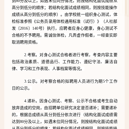
到
80分及以上，如遇末位同分情况，则按结构化面试成绩从
高分到低分的顺序；若结构化面试成绩相同，则按技能操作
成绩从高分到低分的顺序
）。由学校统一组织
身心测试
，体
检标准参照《公务员录用体检通用标准（试行）》（人社部
发〔
2016〕140号）执行，应聘者应身心健康，
身心测试
不
合格的不予聘用。需诚信体检，凡弄虚作假者，一经查实即
取消聘用资格。
2.
考察。对
身心测试
合格者进行考察，
考查内容主要
包括
政治素质、道德品行、
工作
能力、
遵纪守法、
廉洁自
律
、
学习和工作表现、人事档案等情况。
3.
公示。对考察合格的拟聘用人员进行为期
5个工作
日的公示。
4.
递补。因
身心测试
、考察、公示不合格或考生自动
放弃造成的空岗，由招聘单位研究决定是否递补；需要递补
的，根据总成绩从高分到低分依次进行
（结构化面试成绩需
达到
80分及以上，如遇末位同分情况，则按结构化面试成绩
从高分到低分的顺序；若结构化面试成绩相同，则按技能操