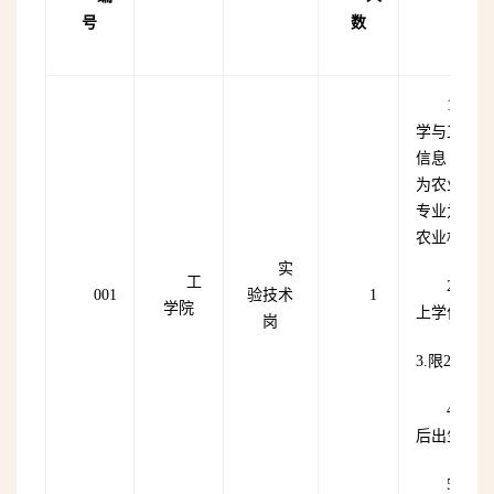
号
数
1.专
学与工程（
信息（08
为农业工程
专业为机械
农业机械化及
实
工
2.学
001
验技术
1
学院
上学位，并
岗
3.限202
4.年龄
后出生）；
5.本