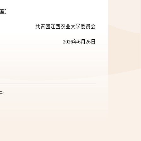
室）
共青团江西农业大学委员会
2026
年
6
月
26
日
二）