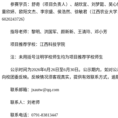
参赛学员：舒奇（项目负责人）、胡欣宜、刘梦懿、吴心
童欣妍、欧阳文杰、李宗盛、侯浩然、徐敏君（江西农业大学
6020243726
）
指导老师：黎明、洪国军、颜新新、王清玲、邓小芳
项目推荐学校：江西科技学院
注：未用括号注明学校师生均为项目推荐学校师生
公示时间为
2026
年
6
月
26
日至
6
月
30
日。公示期内，如对公
向校团委反映。反映情况须客观真实，提供有效联系方式，逾
联系邮箱：
jxautw@qq.com
联系人：刘老师
联系电话：
0791-83813447